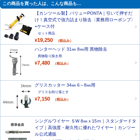
この商品を買った人は、こんな商品も…
【カンツール製】バリューPONTA｜引いて押すだ
け！真空式で強力詰まり除去〈業務用ローポンプ〉
+ケース付
セット商品
19,250
¥
（税込み）
ハンターヘッド 31㎜ 8㎜用 異物除去
異物取り除き用
7,480
¥
（税込み）
グリスカッター 34㎜ 6～8㎜用
グリスを削り落とす
7,150
¥
（税込み）
シングルワイヤー ＳW 8㎜ｘ15ｍ｜スタンダードタ
イプ｜高強度・耐久性に優れたワイヤー｜カンツー
ル公式通販