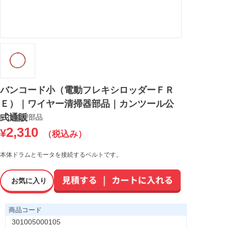
バンコード小（電動フレキシロッダーＦＲ
Ｅ）｜ワイヤー清掃器部品｜カンツール公
式通販
FRE修理部品
2,310
¥
（税込み）
本体ドラムとモータを接続するベルトです。
お気に入り
商品コード
301005000105