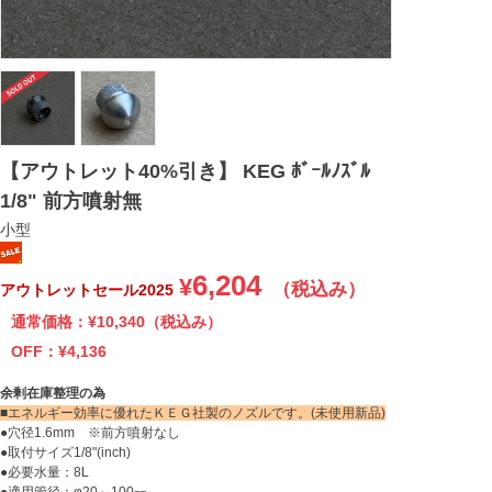
【アウトレット40%引き】 KEG ﾎﾞｰﾙﾉｽﾞﾙ
1/8" 前方噴射無
小型
6,204
¥
（税込み）
アウトレットセール2025
通常価格：¥
10,340
（税込み）
OFF：¥
4,136
余剰在庫整理の為
■エネルギー効率に優れたＫＥＧ社製のノズルです。(未使用新品)
●穴径1.6mm ※前方噴射なし
●取付サイズ1/8"(inch)
●必要水量：8L