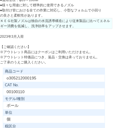
●適用管径：φ20～100㎜
●様々な用途に対して標準的に使用できるノズル
●取付け管における全ての作業に対応し、小型なフォルムで小回り
の良さと柔軟性があります。
ＫＥＧ社製ノズルは独自の水流誘導構造により従来製品に比べてエネル
ギー消費を低減し、洗浄効率をアップさせます。
2023年3月入荷
【ご確認ください】
※アウトレット商品にはクーポンはご利用いただけません。
※アウトレット特価品につき、返品・交換は承っておりません。
ご了承のうえご購入ください。
商品コード
o305212000195
CAT No.
00100110
モデル/種別
ボール
単位
個
税区分