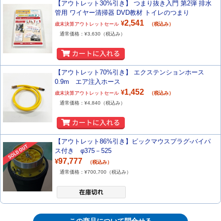
【アウトレット30%引き】 つまり抜き入門 第2弾 排水
管用 ワイヤー清掃器 DVD教材 トイレのつまり
2,541
¥
歳末決算アウトレットセール
（税込み）
通常価格：¥
3,630
（税込み）
【アウトレット70%引き】 エクステンションホース
0.9m エア注入ホース
1,452
¥
歳末決算アウトレットセール
（税込み）
通常価格：¥
4,840
（税込み）
【アウトレット86%引き】ビックマウスプラグ-バイパ
ス付き φ375－525
97,777
¥
（税込み）
通常価格：¥
700,700
（税込み）