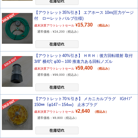
【アウトレット35%引き】 エアホース 10m(圧力ゲージ
付 ローレットバルブ仕様)
15,730
¥
歳末決算アウトレットセール
（税込み）
通常価格：¥
24,200
（税込み）
【アウトレット40%引き】 ＨＲＨ：後方回転噴射 取付
3/8" 横4穴 φ30～100 推進力ある回転ノズル
59,400
¥
歳末決算アウトレットセール
（税込み）
通常価格：¥
99,000
（税込み）
【アウトレット70％引き】 メカニカルプラグ IGﾀｲﾌﾟ
150㎜（φ147～154㎜) 止水プラグ
2,640
¥
歳末決算アウトレットセール
（税込み）
通常価格：¥
8,800
（税込み）