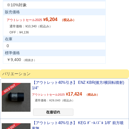
※10%対象
販売価格
6,204
¥
アウトレットセール2025
（税込み）
通常価格：¥
10,340
（税込み）
OFF：¥
4,136
在庫
0
標準価格
￥9,400
（税抜き）
バリエーション
【アウトレット40%引き】 ENZ KBR(後方/横回転噴射)
1/4"
17,424
¥
アウトレットセール2025
（税込み）
通常価格：¥
29,040
（税込み）
【アウトレット40%引き】 KEG ﾎﾞｰﾙﾉｽﾞﾙ 1/8" 前方噴
射無