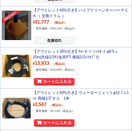
【アウトレット43%引き】パイプクリーンキーパーＰＣ
Ｋ（ 交換ドラム ）
31,777
¥
（税込み）
通常価格：¥
56,100
（税込み）
【アウトレット30%引き】ｳｫｰﾀｰｼﾞｪｯﾄﾎｰｽ φ9.5ｘ
15m(先端1/2ｵｽ金具PT 後端1/2ﾒｽｶﾌﾟﾗ)
13,933
¥
（税込み）
通常価格：¥
19,855
（税込み）
【アウトレット50%引き】ウォータージェットφ12.7ｘ1
ｍ 両端1/2"オス 1本
2,567
¥
（税込み）
通常価格：¥
5,192
（税込み）