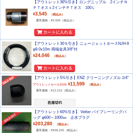
【アウトレット36%引き】ロングニップル 2インチＮ
ＰＴオスｘ2インチＰＴオス 100Ｌ
3,545
¥
（税込み）
通常価格：¥
5,500
（税込み）
【アウトレット30％引き】ニュージェットホースNJH-9
φ9.0x10m 両端金具3/8"付
24,046
¥
（税込み）
【アウトレット5%引き】ENZ クリーニングノズル 1/4"
11,599
¥
アウトレットセール2026
（税込み）
通常価格：¥
12,210
（税込み）
【アウトレット60%引き】 Vetter パイプシーリングバ
ッグ φ600～1000㎜ 止水プラグ
203,280
¥
（税込み）
通常価格：¥
508,200
（税込み）